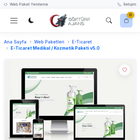
Web Paket Yenileme
İletişim
0
Ana Sayfa
Web Paketleri
E-Ticaret
Harika bir web sitesi tasarımı seçerek başlayın!
E-Ticaret Medikal / Kozmetik Paketi v5.0
Web Paketleri'ne Git
Sepetiniz boş