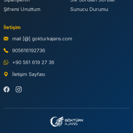
Şifremi Unuttum
Sunucu Durumu
İletişim
mail [@] gokturkajans.com
905616192736
+90 561 619 27 36
İletişim Sayfası