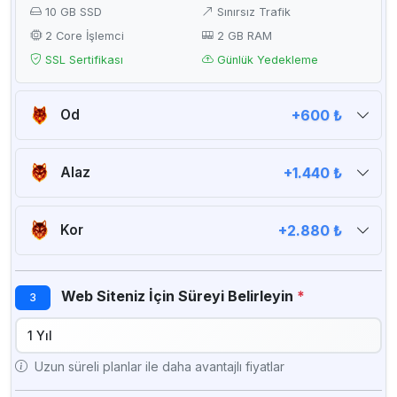
10 GB SSD
Sınırsız Trafik
2 Core İşlemci
2 GB RAM
SSL Sertifikası
Günlük Yedekleme
Od
+600 ₺
20 GB SSD
Sınırsız Trafik
2 Core İşlemci
2 GB RAM
Alaz
+1.440 ₺
SSL Sertifikası
Günlük Yedekleme
50 GB SSD
Sınırsız Trafik
4 Core İşlemci
4 GB RAM
Kor
+2.880 ₺
SSL Sertifikası
Günlük Yedekleme
Sınırsız SSD
Sınırsız Trafik
8 Core İşlemci
8 GB RAM
Web Siteniz İçin Süreyi Belirleyin
*
3
SSL Sertifikası
Günlük Yedekleme
Uzun süreli planlar ile daha avantajlı fiyatlar