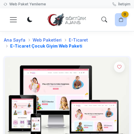
Web Paket Yenileme
İletişim
0
Ana Sayfa
Web Paketleri
E-Ticaret
Harika bir web sitesi tasarımı seçerek başlayın!
E-Ticaret Çocuk Giyim Web Paketi
Web Paketleri'ne Git
Sepetiniz boş