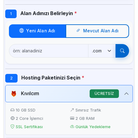
Alan Adınızı Belirleyin
*
1
Yeni Alan Adı
Mevcut Alan Adı
Hosting Paketinizi Seçin
*
2
Kıvılcım
ÜCRETSİZ
10 GB SSD
Sınırsız Trafik
2 Core İşlemci
2 GB RAM
SSL Sertifikası
Günlük Yedekleme