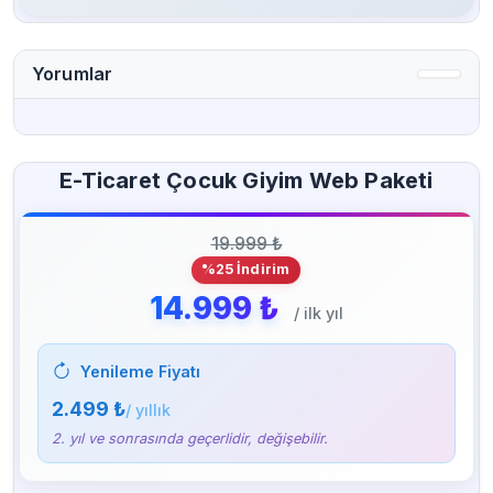
Yorumlar
E-Ticaret Çocuk Giyim Web Paketi
19.999 ₺
%25 İndirim
14.999 ₺
/ ilk yıl
Yenileme Fiyatı
2.499 ₺
/ yıllık
2. yıl ve sonrasında geçerlidir, değişebilir.