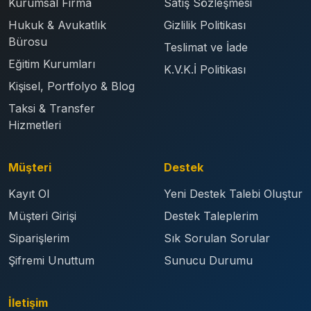
Kurumsal Firma
Satış Sözleşmesi
Hukuk & Avukatlık
Gizlilik Politikası
Bürosu
Teslimat ve İade
Eğitim Kurumları
K.V.K.İ Politikası
Kişisel, Portfolyo & Blog
Taksi & Transfer
Hizmetleri
Müşteri
Destek
Kayıt Ol
Yeni Destek Talebi Oluştur
Müşteri Girişi
Destek Taleplerim
Siparişlerim
Sık Sorulan Sorular
Şifremi Unuttum
Sunucu Durumu
İletişim