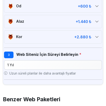
Od
+600 ₺
20 GB SSD
Sınırsız Trafik
2 Core İşlemci
2 GB RAM
Alaz
+1.440 ₺
SSL Sertifikası
Günlük Yedekleme
50 GB SSD
Sınırsız Trafik
4 Core İşlemci
4 GB RAM
Kor
+2.880 ₺
SSL Sertifikası
Günlük Yedekleme
Sınırsız SSD
Sınırsız Trafik
8 Core İşlemci
8 GB RAM
Web Siteniz İçin Süreyi Belirleyin
*
3
SSL Sertifikası
Günlük Yedekleme
Uzun süreli planlar ile daha avantajlı fiyatlar
Benzer Web Paketleri