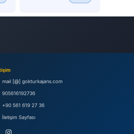
tişim
mail [@] gokturkajans.com
905616192736
+90 561 619 27 36
İletişim Sayfası