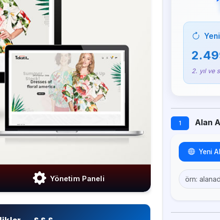
Yeni
2.49
2. yıl ve 
Alan Ad
1
Yeni A
Yönetim Paneli