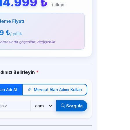
14.999 ₺
/ ilk yıl
leme Fiyatı
9 ₺
/ yıllık
sonrasında geçerlidir, değişebilir.
ınızı Belirleyin
*
lan Adı Al
Mevcut Alan Adımı Kullan
Sorgula