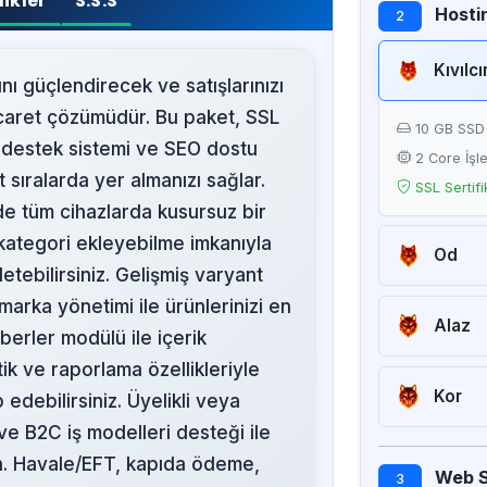
likler
S.S.S
Hostin
2
Kıvılc
nı güçlendirecek ve satışlarınızı
caret çözümüdür. Bu paket, SSL
10 GB SSD
nlı destek sistemi ve SEO dostu
2 Core İşl
 sıralarda yer almanızı sağlar.
SSL Sertifi
de tüm cihazlarda kusursuz bir
kategori ekleyebilme imkanıyla
Od
etebilirsiniz. Gelişmiş varyant
20 GB SS
marka yönetimi ile ürünlerinizi en
2 Core İşl
Alaz
berler modülü ile içerik
SSL Sertifi
50 GB SS
tik ve raporlama özellikleriyle
4 Core İşl
Kor
 edebilirsiniz. Üyelikli veya
SSL Sertifi
Sınırsız SS
 ve B2C iş modelleri desteği ile
8 Core İşl
din. Havale/EFT, kapıda ödeme,
Web Si
3
SSL Sertifi