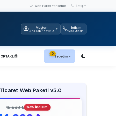
Web Paket Yenileme
İletişim
Müşteri
İletişim
Giriş Yap / Kayıt Ol
Bize Ulaşın
0
 ORTAKLIĞI
Sepetim
Ticaret Web Paketi v5.0
19.999 ₺
%25 İndirim