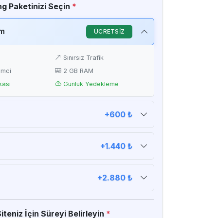
g Paketinizi Seçin
*
ım
ÜCRETSİZ
Sınırsız Trafik
emci
2 GB RAM
kası
Günlük Yedekleme
+600 ₺
D
Sınırsız Trafik
emci
2 GB RAM
+1.440 ₺
kası
Günlük Yedekleme
D
Sınırsız Trafik
emci
4 GB RAM
+2.880 ₺
kası
Günlük Yedekleme
D
Sınırsız Trafik
emci
8 GB RAM
teniz İçin Süreyi Belirleyin
*
kası
Günlük Yedekleme