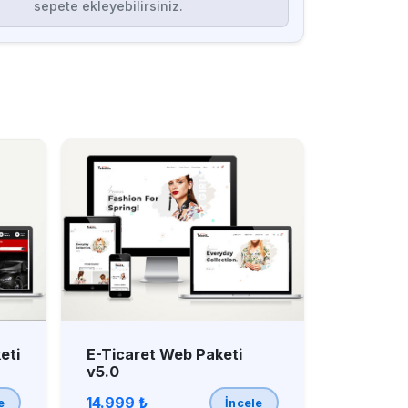
sepete ekleyebilirsiniz.
eti
E-Ticaret Web Paketi
v5.0
14.999 ₺
e
İncele