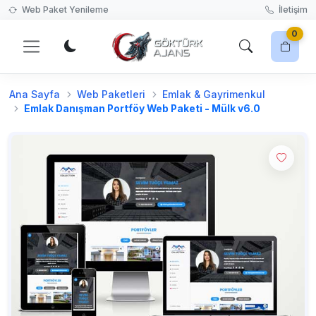
Web Paket Yenileme
İletişim
0
Ana Sayfa
Web Paketleri
Emlak & Gayrimenkul
Harika bir web sitesi tasarımı seçerek başlayın!
Emlak Danışman Portföy Web Paketi - Mülk v6.0
Web Paketleri'ne Git
Sepetiniz boş