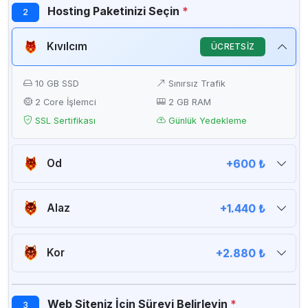
Hosting Paketinizi Seçin
*
2
Kıvılcım
ÜCRETSİZ
10 GB SSD
Sınırsız Trafik
2 Core İşlemci
2 GB RAM
SSL Sertifikası
Günlük Yedekleme
Od
+600 ₺
20 GB SSD
Sınırsız Trafik
2 Core İşlemci
2 GB RAM
Alaz
+1.440 ₺
SSL Sertifikası
Günlük Yedekleme
50 GB SSD
Sınırsız Trafik
4 Core İşlemci
4 GB RAM
Kor
+2.880 ₺
SSL Sertifikası
Günlük Yedekleme
Sınırsız SSD
Sınırsız Trafik
8 Core İşlemci
8 GB RAM
Web Siteniz İçin Süreyi Belirleyin
*
3