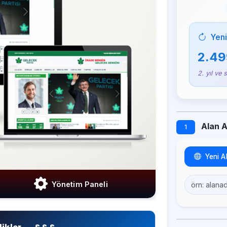
Yeni
2.49
2. yıl ve 
Alan Ad
1
Yeni A
Yönetim Paneli