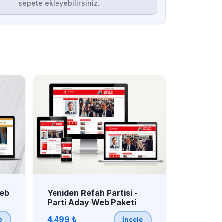
sepete ekleyebilirsiniz.
Web
Yeniden Refah Partisi -
Parti Aday Web Paketi
4.499 ₺
e
İncele