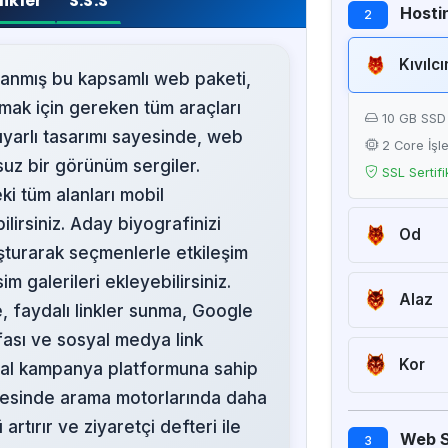
likler
S.S.S
Hostin
2
Kıvılc
rlanmış bu kapsamlı web paketi,
armak için gereken tüm araçları
10 GB SSD
arlı tasarımı sayesinde, web
2 Core İşl
suz bir görünüm sergiler.
SSL Sertifi
ki tüm alanları mobil
lirsiniz. Aday biyografinizi
Od
uşturarak seçmenlerle etkileşim
20 GB SS
im galerileri ekleyebilirsiniz.
2 Core İşl
Alaz
, faydalı linkler sunma, Google
SSL Sertifi
50 GB SS
fası ve sosyal medya link
4 Core İşl
Kor
ijital kampanya platformuna sahip
SSL Sertifi
Sınırsız SS
ayesinde arama motorlarında daha
8 Core İşl
rtırır ve ziyaretçi defteri ile
Web Si
3
SSL Sertifi