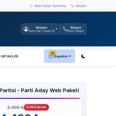
Web Paket Yenileme
İletişim
Müşteri
İletişim
Giriş Yap / Kayıt Ol
Bize Ulaşın
0
 ORTAKLIĞI
Sepetim
Partisi - Parti Aday Web Paketi
5.499 ₺
%18 İndirim