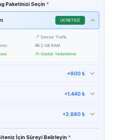
g Paketinizi Seçin
*
ım
ÜCRETSİZ
Sınırsız Trafik
emci
2 GB RAM
kası
Günlük Yedekleme
+600 ₺
D
Sınırsız Trafik
emci
2 GB RAM
+1.440 ₺
kası
Günlük Yedekleme
D
Sınırsız Trafik
emci
4 GB RAM
+2.880 ₺
kası
Günlük Yedekleme
D
Sınırsız Trafik
emci
8 GB RAM
teniz İçin Süreyi Belirleyin
*
kası
Günlük Yedekleme