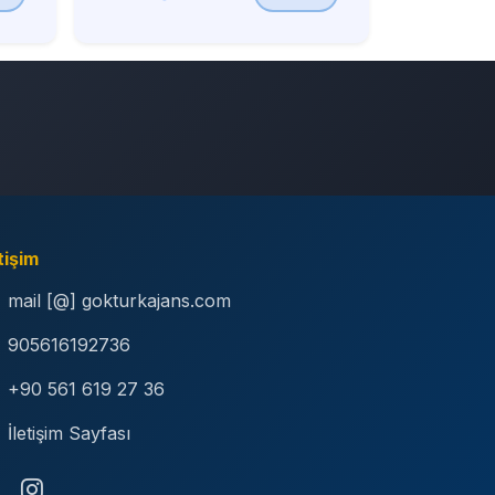
tişim
mail [@] gokturkajans.com
905616192736
+90 561 619 27 36
İletişim Sayfası