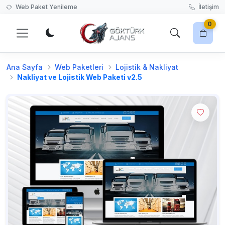
Web Paket Yenileme
İletişim
0
Ana Sayfa
Web Paketleri
Lojistik & Nakliyat
Harika bir web sitesi tasarımı seçerek başlayın!
Nakliyat ve Lojistik Web Paketi v2.5
Web Paketleri'ne Git
Sepetiniz boş