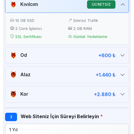
Kıvılcım
ÜCRETSİZ
10 GB SSD
Sınırsız Trafik
2 Core İşlemci
2 GB RAM
SSL Sertifikası
Günlük Yedekleme
Od
+600 ₺
20 GB SSD
Sınırsız Trafik
2 Core İşlemci
2 GB RAM
Alaz
+1.440 ₺
SSL Sertifikası
Günlük Yedekleme
50 GB SSD
Sınırsız Trafik
4 Core İşlemci
4 GB RAM
Kor
+2.880 ₺
SSL Sertifikası
Günlük Yedekleme
Sınırsız SSD
Sınırsız Trafik
8 Core İşlemci
8 GB RAM
Web Siteniz İçin Süreyi Belirleyin
*
3
SSL Sertifikası
Günlük Yedekleme