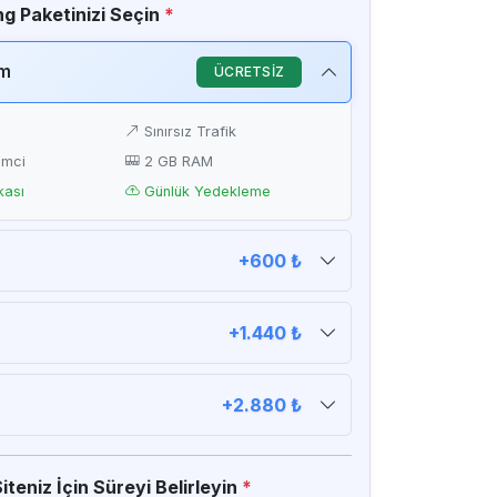
g Paketinizi Seçin
*
ım
ÜCRETSİZ
Sınırsız Trafik
emci
2 GB RAM
kası
Günlük Yedekleme
+600 ₺
D
Sınırsız Trafik
emci
2 GB RAM
+1.440 ₺
kası
Günlük Yedekleme
D
Sınırsız Trafik
emci
4 GB RAM
+2.880 ₺
kası
Günlük Yedekleme
D
Sınırsız Trafik
emci
8 GB RAM
teniz İçin Süreyi Belirleyin
*
kası
Günlük Yedekleme