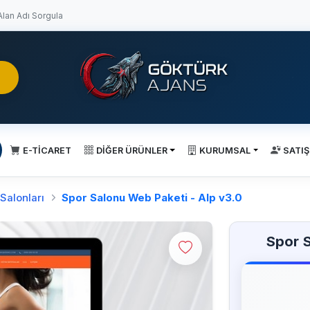
lan Adı Sorgula
E-TİCARET
DİĞER ÜRÜNLER
KURUMSAL
SATIŞ
Salonları
Spor Salonu Web Paketi - Alp v3.0
Spor S