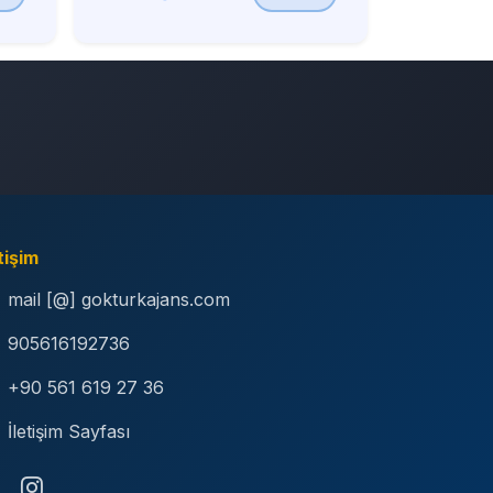
tişim
mail [@] gokturkajans.com
905616192736
+90 561 619 27 36
İletişim Sayfası