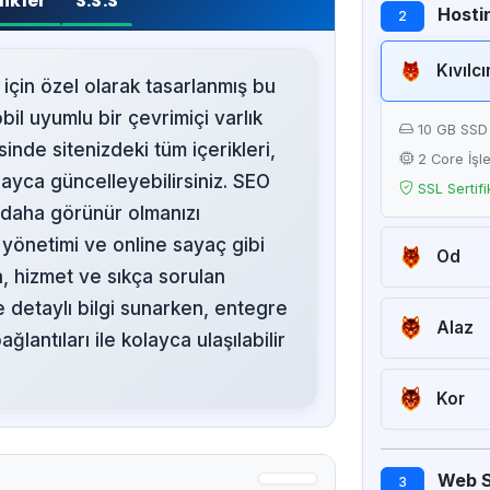
likler
S.S.S
Hostin
2
Kıvılc
 için özel olarak tasarlanmış bu
l uyumlu bir çevrimiçi varlık
10 GB SSD
inde sitenizdeki tüm içerikleri,
2 Core İşl
layca güncelleyebilirsiniz. SEO
SSL Sertifi
 daha görünür olmanızı
 yönetimi ve online sayaç gibi
Od
ika, hizmet ve sıkça sorulan
20 GB SS
e detaylı bilgi sunarken, entegre
2 Core İşl
Alaz
antıları ile kolayca ulaşılabilir
SSL Sertifi
50 GB SS
4 Core İşl
Kor
SSL Sertifi
Sınırsız SS
8 Core İşl
Web Si
3
SSL Sertifi