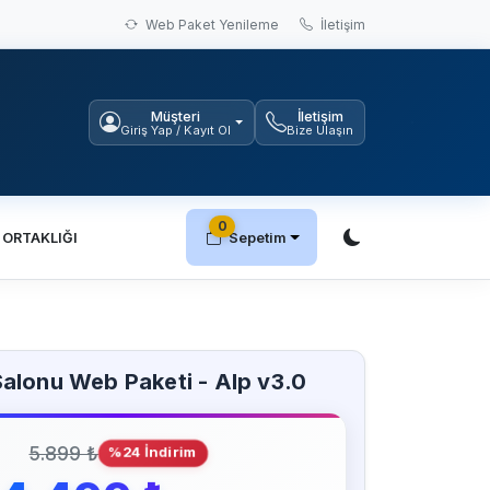
Web Paket Yenileme
İletişim
Müşteri
İletişim
Giriş Yap / Kayıt Ol
Bize Ulaşın
0
 ORTAKLIĞI
Sepetim
alonu Web Paketi - Alp v3.0
5.899 ₺
%24 İndirim