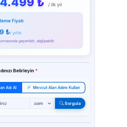
4.499 ₺
/ ilk yıl
leme Fiyatı
9 ₺
/ yıllık
sonrasında geçerlidir, değişebilir.
ınızı Belirleyin
*
lan Adı Al
Mevcut Alan Adımı Kullan
Sorgula