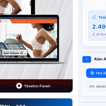
Yeni
2.49
2. yıl ve 
Alan Ad
1
Yeni A
Yönetim Paneli